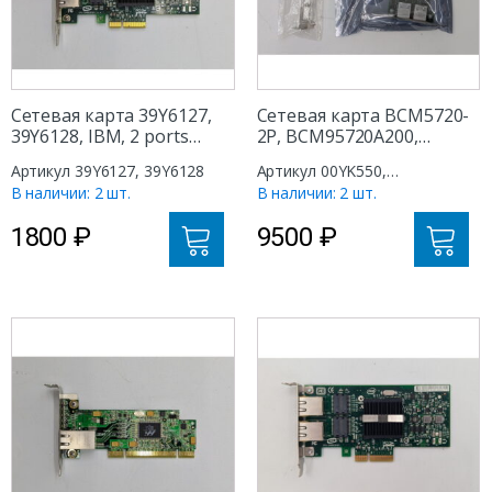
Сетевая карта 39Y6127,
Сетевая карта BCM5720-
39Y6128, IBM, 2 ports
2P, BCM95720A200,
RJ45/Base-T, PCI-E X4
00YK550, Broadcom,
Артикул 39Y6127, 39Y6128
Артикул 00YK550,
Lenovo ThinkSystem, 2
BCM95720A200
В наличии: 2 шт.
В наличии: 2 шт.
ports RJ45/Base-T, PCI-E
X1
1800
₽
9500
₽