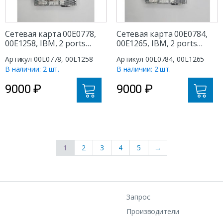
Сетевая карта 00E0778,
Сетевая карта 00E0784,
00E1258, IBM, 2 ports
00E1265, IBM, 2 ports
RJ45/Base-T, 2 ports SFP+
RJ45/Base-T, 2 ports SFP+
Артикул 00E0778, 00E1258
Артикул 00E0784, 00E1265
10GB, 2 ports USB
10GB, 2 ports USB
В наличии: 2 шт.
В наличии: 2 шт.
9000
₽
9000
₽
1
2
3
4
5
→
Запрос
Производители