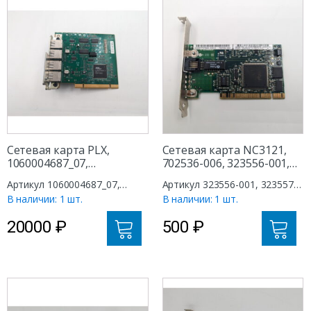
Сетевая карта PLX,
Сетевая карта NC3121,
1060004687_07,
702536-006, 323556-001,
1060113923-01, 4 ports
323557-001, 1 port
Артикул 1060004687_07,
Артикул 323556-001, 323557-
RJ45
RJ45/LAN, PCI
1060113923-01
001, 702536-006, NC3121
В наличии: 1 шт.
В наличии: 1 шт.
20000
₽
500
₽