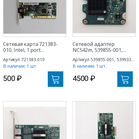
Сетевая карта 721383-
Сетевой адаптер
010, Intel, 1 port
NC542m, 539855-001,
RJ45/Base-TX, PCI-E
539933-001, HPE ProLiant
Артикул 721383-010
Артикул 539855-001, 539933-
BL280, BL2X220c, BL460,
001
В наличии: 1 шт.
В наличии: 1 шт.
BL465, BL490 Gen 6, BL490
Gen 7, 2 ports 10 Gb
500
₽
4500
₽