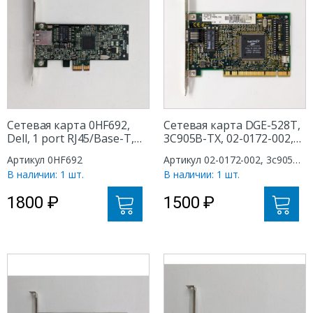
Сетевая карта 0HF692,
Сетевая карта DGE-528T,
Dell, 1 port RJ45/Base-T,
3C905B-TX, 02-0172-002,
PCI-E X1
40-0483-004, 3Com, 1 port
Артикул 0HF692
Артикул 02-0172-002, 3c905b-
RJ45/Base-T, PCI
tx, 40-0483-004
В наличии: 1 шт.
В наличии: 1 шт.
1800
₽
1500
₽