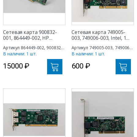
Сетевая карта 900832-
Сетевая карта 749005-
001, 864449-002, HP
003, 749006-003, Intel, 1
ProLiant DL20 Gen9, DL20
port RJ45/Base-T, PCI
Артикул 864449-002, 900832-
Артикул 749005-003, 749006-
Gen10, DL60 Gen9, DL80
001
003
В наличии: 1 шт.
В наличии: 1 шт.
Gen9, DL120 Gen9, DL160
Gen9, DL180 Gen9, DL360
15000
₽
600
₽
Gen9, DL360 Gen10, DL380
Gen9, 4 ports RJ45/Base-T,
PCI-E X4