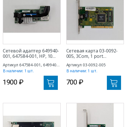
Сетевой адаптер 649940-
Сетевая карта 03-0092-
001, 647584-001, HP, 10
005, 3Com, 1 port
Gb, FlexibleLOM
RJ45/Base-T, PCI
Артикул 647584-001, 649940-
Артикул 03-0092-005
001
В наличии: 1 шт.
В наличии: 1 шт.
1900
₽
700
₽