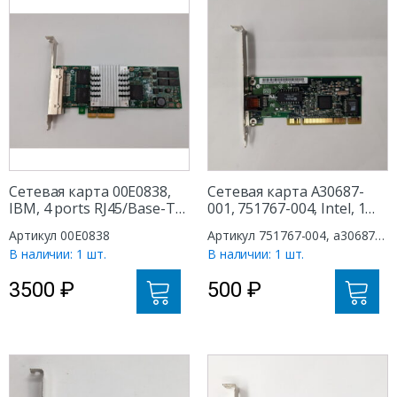
Сетевая карта 00E0838,
Сетевая карта A30687-
IBM, 4 ports RJ45/Base-TX,
001, 751767-004, Intel, 1
PCI-E X4
port RJ45/Base-T, PCI-E
Артикул 00E0838
Артикул 751767-004, a30687-
001
В наличии: 1 шт.
В наличии: 1 шт.
3500
₽
500
₽