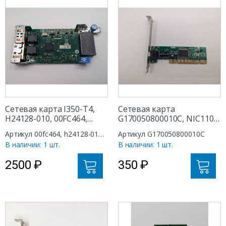
Сетевая карта I350-T4,
Сетевая карта
H24128-010, 00FC464,
G170050800010C, NIC110P,
Intel, IBM, 4 ports
Addon Tech, 1 port
Артикул 00fc464, h24128-010,
Артикул G170050800010C
RJ45/Base-TX, PCI-E X4
RJ45/Base-T, PCI
I350-T4
В наличии: 1 шт.
В наличии: 1 шт.
2500
₽
350
₽