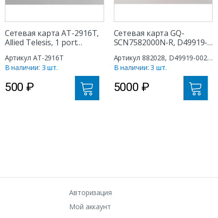
Сетевая карта AT-2916T,
Сетевая карта GQ-
Allied Telesis, 1 port
SCN7582000N-R, D49919-
RJ45/Base-T, PCI
002, D49921-002, 882028,
Артикул AT-2916T
Артикул 882028, D49919-002,
Intel, 2 ports RJ45/Base-T,
D49921-002, GQ-
В наличии: 3 шт.
В наличии: 3 шт.
PCI-E
SCN7582000N-R
500
₽
5000
₽
Авторизация
Мой аккаунт