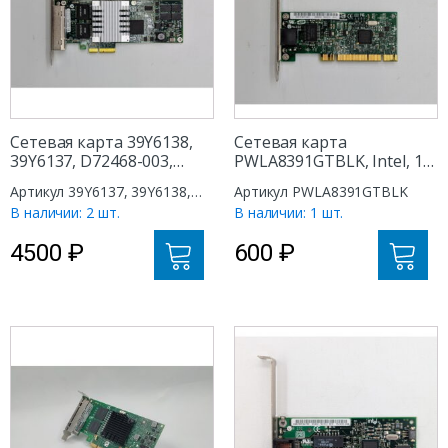
Сетевая карта 39Y6138,
Сетевая карта
39Y6137, D72468-003,
PWLA8391GTBLK, Intel, 1
Intel, IBM, 4 ports
port RJ45/Base-T, PCI
Артикул 39Y6137, 39Y6138,
Артикул PWLA8391GTBLK
RJ45/Base-T, PCI-E X4
D72468-003
В наличии: 2 шт.
В наличии: 1 шт.
4500
₽
600
₽