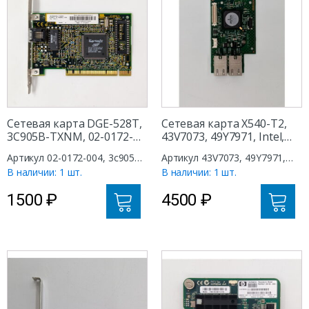
Сетевая карта DGE-528T,
Сетевая карта X540-T2,
3C905B-TXNM, 02-0172-
43V7073, 49Y7971, Intel,
004, 40-0476-002, 3Com, 1
IBM, 2 ports RJ45/Base-T,
Артикул 02-0172-004, 3c905b-
Артикул 43V7073, 49Y7971,
port RJ45/Base-T, PCI
PCI-E X8
txnm, 40-0476-002
X540-T2
В наличии: 1 шт.
В наличии: 1 шт.
1500
₽
4500
₽