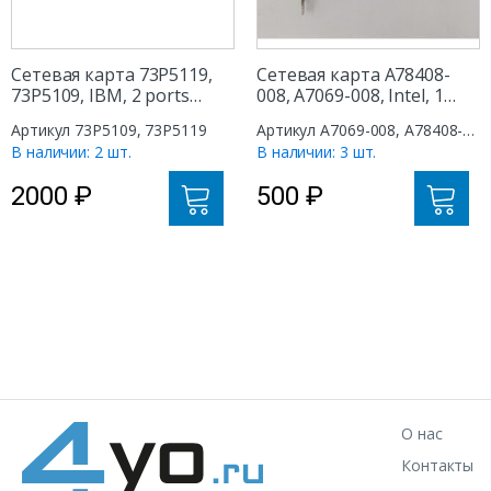
Сетевая карта 73P5119,
Сетевая карта A78408-
73P5109, IBM, 2 ports
008, A7069-008, Intel, 1
RJ45/Base-T, PCI-X
port RJ45/Base-T, PCI
Артикул 73P5109, 73P5119
Артикул A7069-008, A78408-
008
В наличии: 2 шт.
В наличии: 3 шт.
2000
₽
500
₽
О нас
Контакты