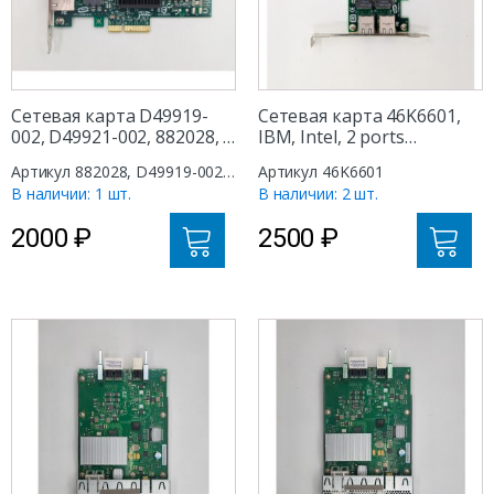
Сетевая карта D49919-
Сетевая карта 46K6601,
002, D49921-002, 882028, 2
IBM, Intel, 2 ports
ports RJ45/Base-T, PCI-E
RJ45/Base-TX, PCI-E X4
Артикул 882028, D49919-002,
Артикул 46K6601
D49921-002
В наличии: 1 шт.
В наличии: 2 шт.
2000
₽
2500
₽