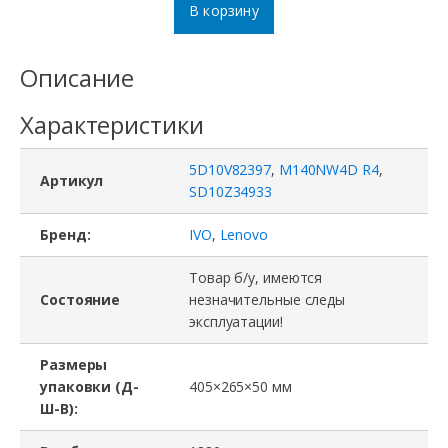
В корзину
Описание
Характеристики
5D10V82397
,
M140NW4D R4
,
Артикул
SD10Z34933
Бренд:
IVO
,
Lenovo
Товар б/у, имеются
Состояние
незначительные следы
эксплуатации!
Размеры
упаковки (Д-
405×265×50 мм
Ш-В):