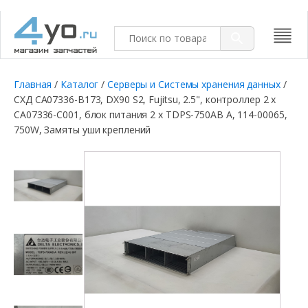
Главная
/
Каталог
/
Серверы и Системы хранения данных
/
СХД CA07336-B173, DX90 S2, Fujitsu, 2.5", контроллер 2 x
CA07336-C001, блок питания 2 x TDPS-750AB A, 114-00065,
750W, Замяты уши креплений