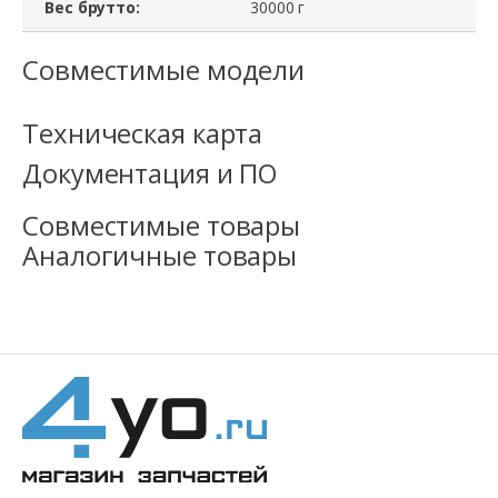
Вес брутто:
30000 г
блок
питания
Совместимые модели
2
x
Техническая карта
TDPS-
Документация и ПО
750AB
A,
Совместимые товары
114-
Аналогичные товары
00065,
750W,
Замяты
уши
креплений