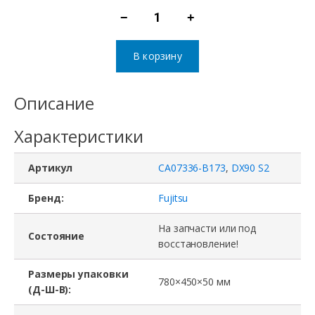
−
+
Количество
товара
В корзину
СХД
CA07336-
Описание
B173,
Характеристики
DX90
S2,
Артикул
CA07336-B173
,
DX90 S2
Fujitsu,
2.5",
Бренд:
Fujitsu
контроллер
На запчасти или под
Состояние
2
восстановление!
x
Размеры упаковки
CA07336-
780×450×50 мм
(Д-Ш-В):
C001,