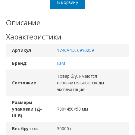
В корзину
Шасси
СХД
Описание
1746A4D,
Характеристики
69Y0259,
IBM
Артикул
1746A4D
,
69Y0259
System
Storage
Бренд:
IBM
DS3524(24
Товар б/у, имеются
slots
Состояние
незначительные следы
эксплуатации!
2.5"),
2U
Размеры
упаковки (Д-
780×450×50 мм
Ш-В):
Вес брутто:
30000 г