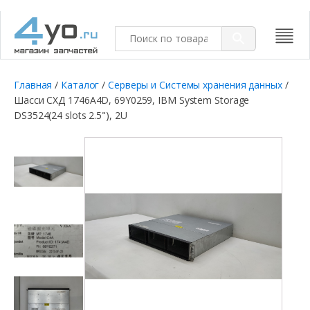
Главная
/
Каталог
/
Серверы и Системы хранения данных
/
Шасси СХД 1746A4D, 69Y0259, IBM System Storage
DS3524(24 slots 2.5"), 2U