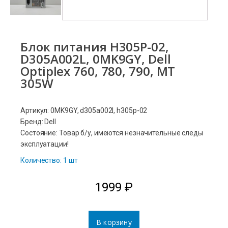
Блок питания H305P-02,
D305A002L, 0MK9GY, Dell
Optiplex 760, 780, 790, MT
305W
Артикул: 0MK9GY, d305a002l, h305p-02
Бренд: Dell
Состояние: Товар б/у, имеются незначительные следы
эксплуатации!
Количество: 1 шт
1999
₽
В корзину