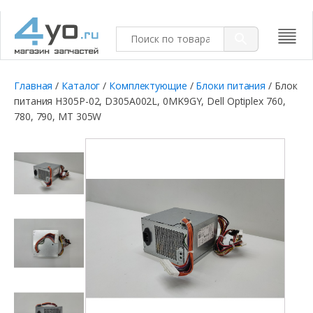
Главная
/
Каталог
/
Комплектующие
/
Блоки питания
/ Блок
питания H305P-02, D305A002L, 0MK9GY, Dell Optiplex 760,
780, 790, MT 305W