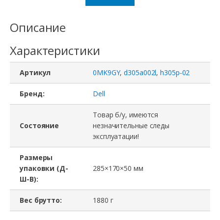
Описание
Характеристики
Артикул
0MK9GY
,
d305a002l
,
h305p-02
Бренд:
Dell
Товар б/у, имеются
Состояние
незначительные следы
эксплуатации!
Размеры
упаковки (Д-
285×170×50 мм
Ш-В):
Вес брутто:
1880 г