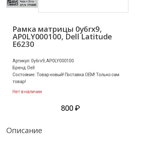
Рамка матрицы 0y6rx9,
AP0LY000100, Dell Latitude
E6230
Артикул: 0y6rx9, AP0LY000100
Бренд: Dell
Состояние: Товар новый! Поставка ОЕМ! Только сам
товар!
Нет в наличии
800
₽
Описание