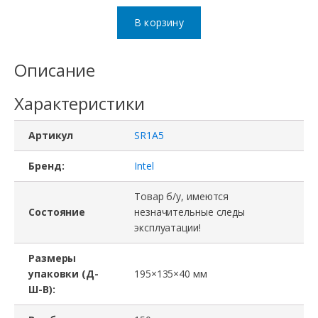
товара
В корзину
Процессор
Intel
Описание
Xeon
Характеристики
E5-
2690
Артикул
SR1A5
v2,
SR1A5,
Бренд:
Intel
10
Товар б/у, имеются
cores,
Состояние
незначительные следы
эксплуатации!
3
GHz,
Размеры
25Mb,
упаковки (Д-
195×135×40 мм
Ш-В):
TDP
130W,