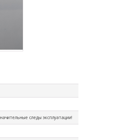
Wi-
Fi
модуль
0jn0p4,
QCA9005,
Dell
Latitude
E7240
значительные следы эксплуатации!