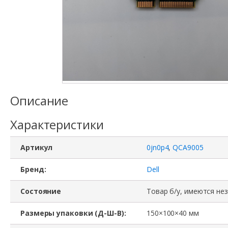
Описание
Характеристики
Артикул
0jn0p4
,
QCA9005
Бренд:
Dell
Состояние
Товар б/у, имеются не
Размеры упаковки (Д-Ш-В):
150×100×40 мм