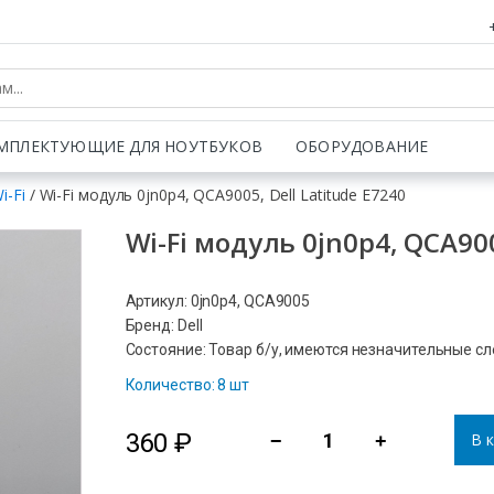
МПЛЕКТУЮЩИЕ ДЛЯ НОУТБУКОВ
ОБОРУДОВАНИЕ
i-Fi
/ Wi-Fi модуль 0jn0p4, QCA9005, Dell Latitude E7240
Wi-Fi модуль 0jn0p4, QCA900
Артикул: 0jn0p4, QCA9005
Бренд: Dell
Состояние: Товар б/у, имеются незначительные с
Количество: 8 шт
360
₽
В 
−
+
Количество
товара