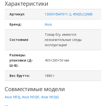
Характеристики
Артикул
13GN1I5AP011-2
,
45KJ5LCJN00
Бренд:
Asus
Товар б/у, имеются
Состояние
незначительные следы
эксплуатации!
Размеры
упаковки (Д-
405×265×50 мм
Ш-В):
Вес брутто:
1880 г
Совместимые модели
Asus N53J
,
Asus N53JF
,
Asus N53JG