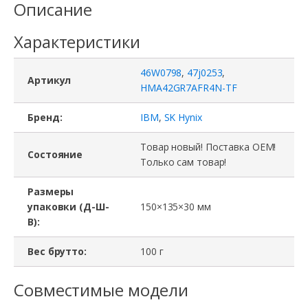
Описание
Характеристики
46W0798
,
47j0253
,
Артикул
HMA42GR7AFR4N-TF
Бренд:
IBM
,
SK Hynix
Товар новый! Поставка ОЕМ!
Состояние
Только сам товар!
Размеры
упаковки (Д-Ш-
150×135×30 мм
В):
Вес брутто:
100 г
Совместимые модели