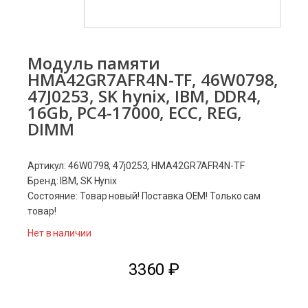
Модуль памяти
HMA42GR7AFR4N-TF, 46W0798,
47J0253, SK hynix, IBM, DDR4,
16Gb, PC4-17000, ECC, REG,
DIMM
Артикул: 46W0798, 47j0253, HMA42GR7AFR4N-TF
Бренд: IBM, SK Hynix
Состояние: Товар новый! Поставка ОЕМ! Только сам
товар!
Нет в наличии
3360
₽