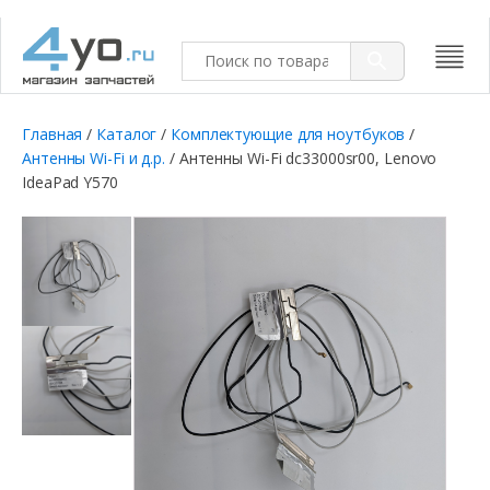
Главная
/
Каталог
/
Комплектующие для ноутбуков
/
Антенны Wi-Fi и д.р.
/ Антенны Wi-Fi dc33000sr00, Lenovo
IdeaPad Y570