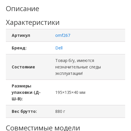
-
Описание
заглушка
Характеристики
omf267,
Dell
Артикул
omf267
Latitude
D620
Бренд:
Dell
Товар б/у, имеются
Состояние
незначительные следы
эксплуатации!
Размеры
упаковки (Д-
195×135×40 мм
Ш-В):
Вес брутто:
880 г
Совместимые модели