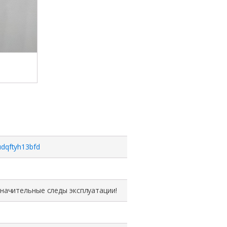
udqftyh13bfd
значительные следы эксплуатации!