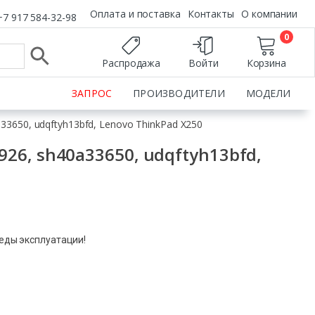
Оплата и поставка
Контакты
О компании
+7 917 584-32-98
0
Распродажа
Войти
Корзина
ЗАПРОС
ПРОИЗВОДИТЕЛИ
МОДЕЛИ
3650, udqftyh13bfd, Lenovo ThinkPad X250
6, sh40a33650, udqftyh13bfd,
леды эксплуатации!