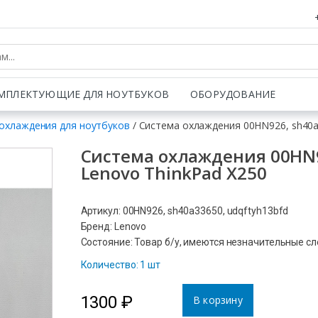
МПЛЕКТУЮЩИЕ ДЛЯ НОУТБУКОВ
ОБОРУДОВАНИЕ
охлаждения для ноутбуков
/ Система охлаждения 00HN926, sh40a3
Система охлаждения 00HN92
Lenovo ThinkPad X250
Артикул: 00HN926, sh40a33650, udqftyh13bfd
Бренд: Lenovo
Состояние: Товар б/у, имеются незначительные с
Количество: 1 шт
1300
₽
В корзину