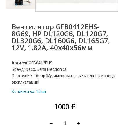
Вентилятор GFB0412EHS-
8G69, HP DL120G6, DL120G7,
DL320G6, DL160G6, DL165G7,
12V, 1.82A, 40x40x56мм
Артикул: GFB0412EHS
Бренд: Cisco, Delta Electronics
Состояние: Товар б/у, имеются незначительные следы
эксплуатации!
Количество: 10 шт
1000
₽
−
+
Количество