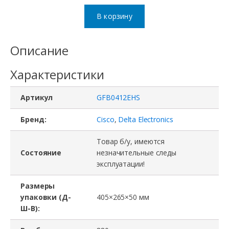
товара
В корзину
Вентилятор
GFB0412EHS-
Описание
8G69,
Характеристики
HP
DL120G6,
Артикул
GFB0412EHS
DL120G7,
DL320G6,
Бренд:
Cisco
,
Delta Electronics
DL160G6,
Товар б/у, имеются
DL165G7,
Состояние
незначительные следы
эксплуатации!
12V,
1.82A,
Размеры
40x40x56мм
упаковки (Д-
405×265×50 мм
Ш-В):