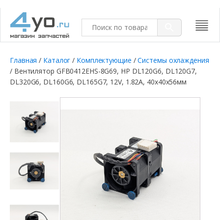
Главная
/
Каталог
/
Комплектующие
/
Системы охлаждения
/ Вентилятор GFB0412EHS-8G69, HP DL120G6, DL120G7,
DL320G6, DL160G6, DL165G7, 12V, 1.82A, 40x40x56мм