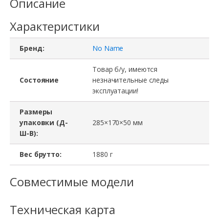
Описание
C13
Характеристики
to
Euro,
Бренд:
No Name
No
Name,
Товар б/у, имеются
Состояние
незначительные следы
0.8
эксплуатации!
M
Размеры
упаковки (Д-
285×170×50 мм
Ш-В):
Вес брутто:
1880 г
Совместимые модели
Техническая карта