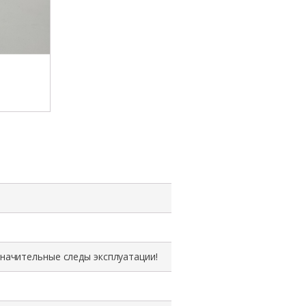
Модуль
охлаждения
GV-
RE2NNN0006-
R,
Hitachi
HDS
CB2000
значительные следы эксплуатации!