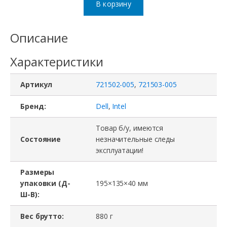
В корзину
Сетевая
карта
Описание
721502-
Характеристики
005,
721503-
Артикул
721502-005
,
721503-005
005,
Intel,
Бренд:
Dell
,
Intel
IBM,
Товар б/у, имеются
1
Состояние
незначительные следы
эксплуатации!
port
RJ45/Base-
Размеры
TX,
упаковки (Д-
195×135×40 мм
Ш-В):
PCI
Вес брутто:
880 г