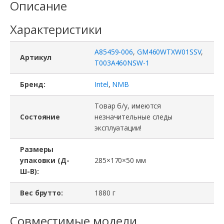
Описание
Характеристики
A85459-006
,
GM460WTXW01SSV
,
Артикул
T003A460NSW-1
Бренд:
Intel
,
NMB
Товар б/у, имеются
Состояние
незначительные следы
эксплуатации!
Размеры
упаковки (Д-
285×170×50 мм
Ш-В):
Вес брутто:
1880 г
Совместимые модели