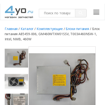
Главная
/
Каталог
/
Комплектующие
/
Блоки питания
/ Блок
питания A85459-006, GM460WTXW01SSV, T003A460NSW-1,
Intel, NMB, 460W