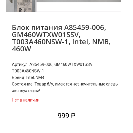
Блок питания A85459-006,
GM460WTXW01SSV,
T003A460NSW-1, Intel, NMB,
460W
Артикул: A85459-006, GM460WTXW01SSV,
T003A460NSW-1
Бренд: Intel, NMB
Состояние: Товар б/у, имеются незначительные следы
эксплуатации!
Нет в наличии
999
₽