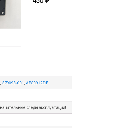
450
₽
,
879098-001
,
AFC0912DF
значительные следы эксплуатации!