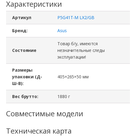
Характеристики
Артикул
P5G41T-M LX2/GB
Бренд:
Asus
Товар б/у, имеются
Состояние
незначительные следы
эксплуатации!
Размеры
упаковки (Д-
405×265×50 мм
Ш-В):
Вес брутто:
1880 г
Совместимые модели
Техническая карта