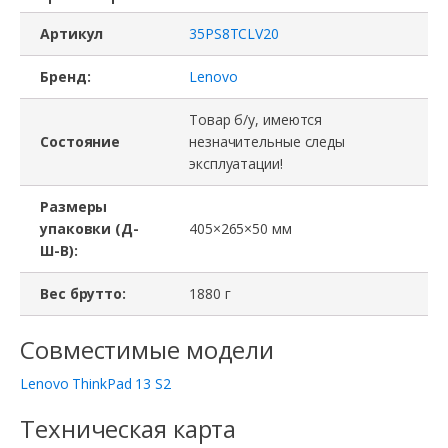
Артикул
35PS8TCLV20
Бренд:
Lenovo
Товар б/у, имеются
Состояние
незначительные следы
эксплуатации!
Размеры
упаковки (Д-
405×265×50 мм
Ш-В):
Вес брутто:
1880 г
Совместимые модели
Lenovo ThinkPad 13 S2
Техническая карта