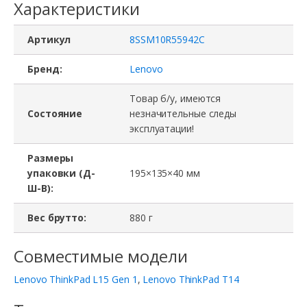
Характеристики
Артикул
8SSM10R55942C
Бренд:
Lenovo
Товар б/у, имеются
Состояние
незначительные следы
эксплуатации!
Размеры
упаковки (Д-
195×135×40 мм
Ш-В):
Вес брутто:
880 г
Совместимые модели
Lenovo ThinkPad L15 Gen 1
,
Lenovo ThinkPad T14