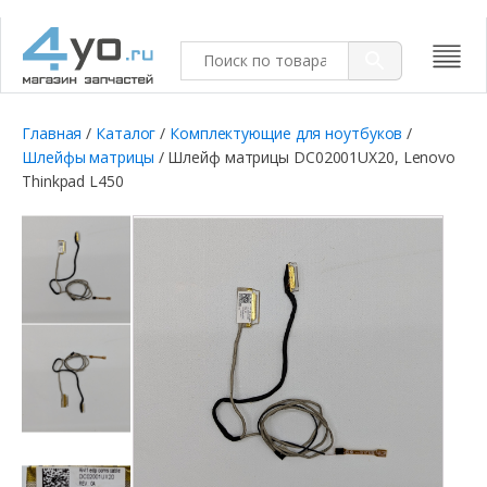
Главная
/
Каталог
/
Комплектующие для ноутбуков
/
Шлейфы матрицы
/ Шлейф матрицы DC02001UX20, Lenovo
Thinkpad L450