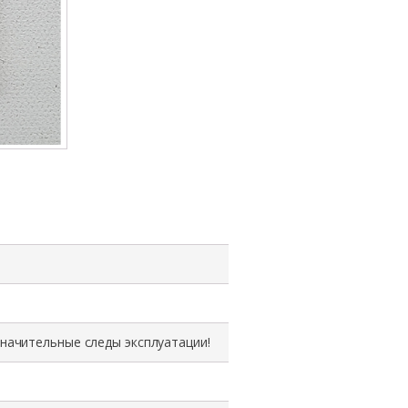
товара
Процессор
Intel
Xeon
E5-
2630
v2,
SR1AM,
6
cores,
2.6
GHz,
15Mb,
значительные следы эксплуатации!
TDP
80W,