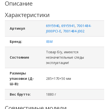
Описание
Характеристики
69Y5940
,
69Y5941
,
7001484-
Артикул
J000PCI-E
,
7001484-J002
Бренд:
IBM
Товар б/у, имеются
Состояние
незначительные следы
эксплуатации!
Размеры
упаковки (Д-
285×170×50 мм
Ш-В):
Вес брутто:
1880 г
Совместимые модели