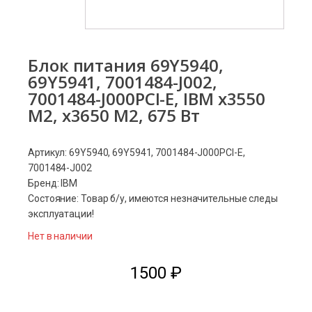
Блок питания 69Y5940,
69Y5941, 7001484-J002,
7001484-J000PCI-E, IBM x3550
M2, x3650 M2, 675 Вт
Артикул: 69Y5940, 69Y5941, 7001484-J000PCI-E,
7001484-J002
Бренд: IBM
Состояние: Товар б/у, имеются незначительные следы
эксплуатации!
Нет в наличии
1500
₽