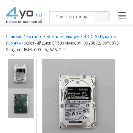
Главная
/
Каталог
/
Комплектующие
/
HDD, SSD, карты
памяти
/ Жесткий диск ST600MM0009, 90Y8872, 90Y8873,
Seagate, IBM, 600 Гб, SAS, 2.5"