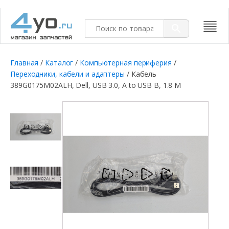
Главная
/
Каталог
/
Компьютерная периферия
/
Переходники, кабели и адаптеры
/ Кабель
389G0175M02ALH, Dell, USB 3.0, A to USB B, 1.8 M