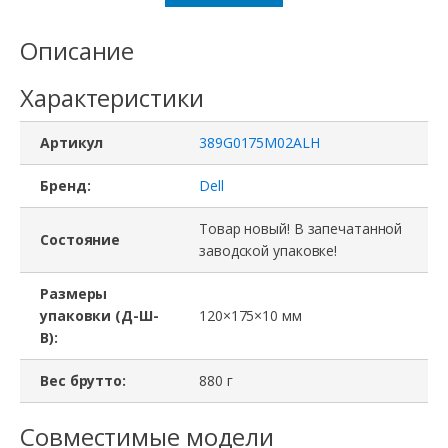
Кабель
389G0175M02ALH,
Описание
Dell,
Характеристики
USB
3.0,
Артикул
389G0175M02ALH
A
to
Бренд:
Dell
USB
Товар новый! В запечатанной
Состояние
B,
заводской упаковке!
1.8
Размеры
M
упаковки (Д-Ш-
120×175×10 мм
В):
Вес брутто:
880 г
Совместимые модели