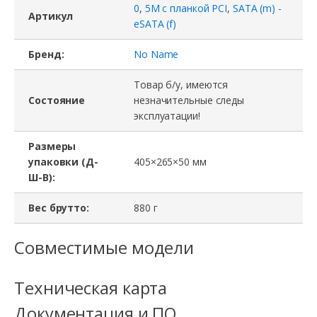
0
,
5M с планкой PCI
,
SATA (m) -
Артикул
eSATA (f)
Бренд:
No Name
Товар б/у, имеются
Состояние
незначительные следы
эксплуатации!
Размеры
упаковки (Д-
405×265×50 мм
Ш-В):
Вес брутто:
880 г
Совместимые модели
Техническая карта
Документация и ПО