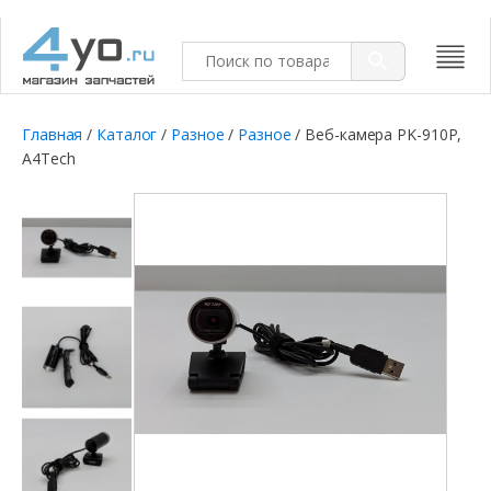
Главная
/
Каталог
/
Разное
/
Разное
/ Веб-камера PK-910P,
A4Tech