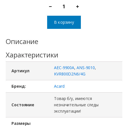
−
+
Количество
товара
В корзину
Аппаратный
RAM-
Описание
диск
Характеристики
ANS-
9010,
AEC-9900A
,
ANS-9010
,
ACARD,
Артикул
KVR800D2N6/4G
с
Бренд:
Acard
аккумулятором
AEC-
Товар б/у, имеются
Состояние
незначительные следы
9900A
эксплуатации!
и
модулями
Размеры