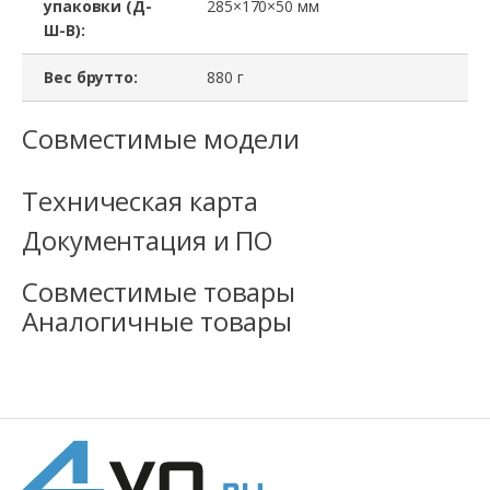
упаковки (Д-
285×170×50 мм
памяти
Ш-В):
8
x
Вес брутто:
880 г
KVR800D2N6/4G
Совместимые модели
Техническая карта
Документация и ПО
Совместимые товары
Аналогичные товары