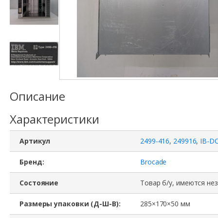
Описание
Характеристики
Артикул
2499-416
,
249916
,
IB-D
Бренд:
Brocade
Состояние
Товар б/у, имеются не
Размеры упаковки (Д-Ш-В):
285×170×50 мм