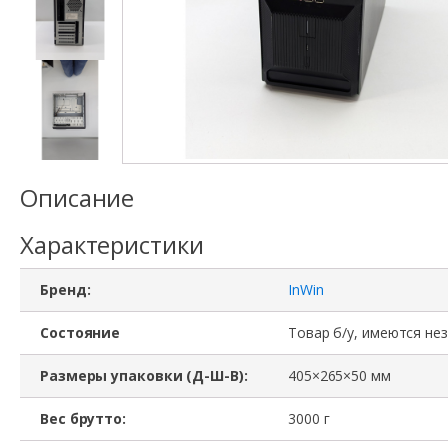
Описание
Характеристики
Бренд:
InWin
Состояние
Товар б/у, имеются не
Размеры упаковки (Д-Ш-В):
405×265×50 мм
Вес брутто:
3000 г