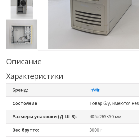
Описание
Характеристики
Бренд:
InWin
Состояние
Товар б/у, имеются не
Размеры упаковки (Д-Ш-В):
405×265×50 мм
Вес брутто:
3000 г