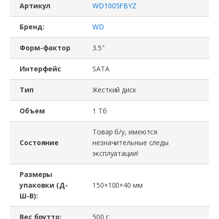
Артикул
WD1005FBYZ
Бренд:
WD
Форм-фактор
3.5"
Интерфейс
SATA
Тип
Жесткий диск
Объем
1 Тб
Товар б/у, имеются
Состояние
незначительные следы
эксплуатации!
Размеры
упаковки (Д-
150×100×40 мм
Ш-В):
Вес брутто:
500 г