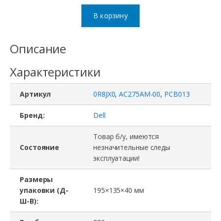
товара
В корзину
Блок
питания
Описание
AC275AM-
Характеристики
00,
PCB013,
Артикул
0R8JX0
,
AC275AM-00
,
PCB013
0R8JX0,
Dell
Бренд:
Dell
OptiPlex
Товар б/у, имеются
390,
Состояние
незначительные следы
эксплуатации!
790,
990,
Размеры
3010,
упаковки (Д-
195×135×40 мм
Ш-В):
7010,
9010,