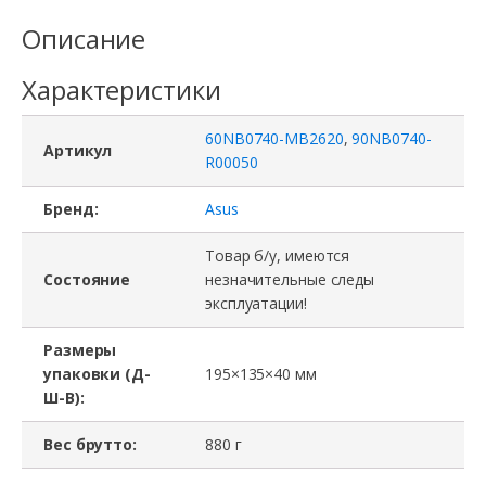
Описание
Характеристики
60NB0740-MB2620
,
90NB0740-
Артикул
R00050
Бренд:
Asus
Товар б/у, имеются
Состояние
незначительные следы
эксплуатации!
Размеры
упаковки (Д-
195×135×40 мм
Ш-В):
Вес брутто:
880 г