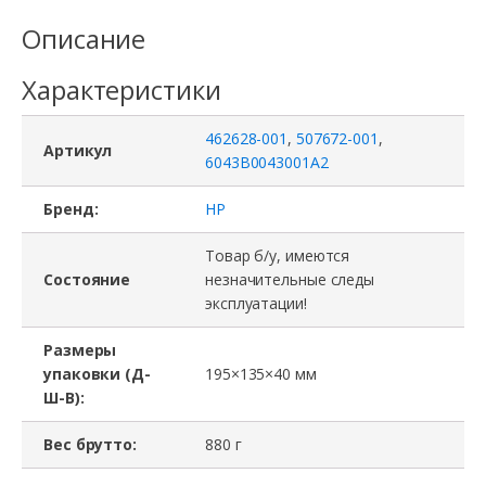
Описание
Характеристики
462628-001
,
507672-001
,
Артикул
6043B0043001A2
Бренд:
HP
Товар б/у, имеются
Состояние
незначительные следы
эксплуатации!
Размеры
упаковки (Д-
195×135×40 мм
Ш-В):
Вес брутто:
880 г