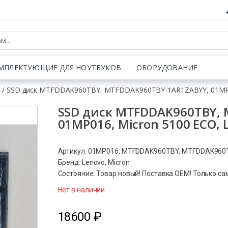
МПЛЕКТУЮЩИЕ ДЛЯ НОУТБУКОВ
ОБОРУДОВАНИЕ
и
/ SSD диск MTFDDAK960TBY, MTFDDAK960TBY-1AR1ZABYY, 01MP016,
SSD диск MTFDDAK960TBY,
01MP016, Micron 5100 ECO, L
Артикул: 01MP016, MTFDDAK960TBY, MTFDDAK96
Бренд: Lenovo, Micron
Состояние: Товар новый! Поставка ОЕМ! Только са
Нет в наличии
18600
₽