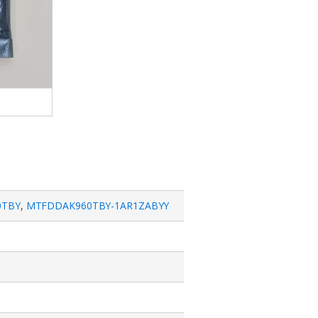
0TBY
,
MTFDDAK960TBY-1AR1ZABYY