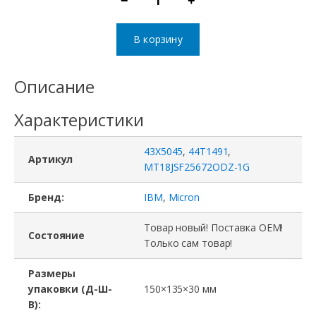
−
+
Количество
товара
В корзину
Модуль
памяти
Описание
MT18JSF25672PDZ-
Характеристики
1G,
43X5045,
43X5045
,
44T1491
,
44T1491,
Артикул
MT18JSF25672ODZ-1G
Micron,
Бренд:
IBM
,
Micron
IBM,
DDR3,
Товар новый! Поставка ОЕМ!
Состояние
2Gb,
Только сам товар!
PC3-
Размеры
10600R,
упаковки (Д-Ш-
150×135×30 мм
В):
ECC,