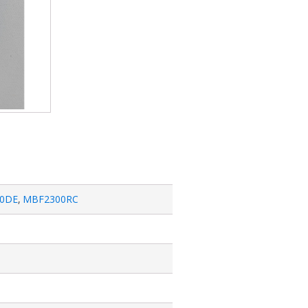
00DE
,
MBF2300RC