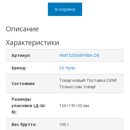
товара
В корзину
Модуль
памяти
Описание
HMT325S6EFR8A-
Характеристики
PB,
SK
Артикул
HMT325S6EFR8A-OB
hynix,
DDR3L,
Бренд:
SK Hynix
2Gb,
Товар новый! Поставка ОЕМ!
Состояние
PC3L-
Только сам товар!
12800S,
Размеры
SO-
упаковки (Д-Ш-
150×135×30 мм
DIMM
В):
Вес брутто:
100 г