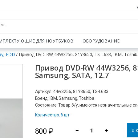
МПЛЕКТУЮЩИЕ ДЛЯ НОУТБУКОВ
ОБОРУДОВАНИЕ
ay, FDD
/ Привод DVD-RW 44W3256, 81Y3650, TS-L633, IBM, Toshiba
Привод DVD-RW 44W3256, 81Y
Samsung, SATA, 12.7
Артикул: 44w3256, 81Y3650, TS-L633
Бренд: IBM, Samsung, Toshiba
Состояние: Товар б/у, имеются незначительные с
Количество: 6 шт
800
₽
В 
−
+
Количество