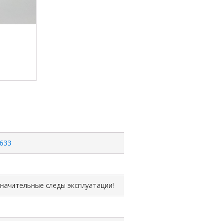
товара
Привод
DVD-
RW
44W3256,
81Y3650,
TS-
L633,
IBM,
Toshiba,
633
Samsung,
SATA,
12.7
значительные следы эксплуатации!