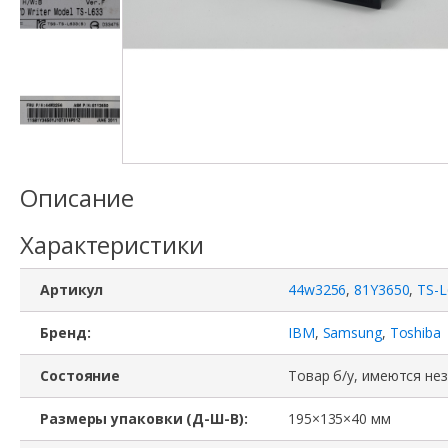
Описание
Характеристики
Артикул
44w3256
,
81Y3650
,
TS-L
Бренд:
IBM
,
Samsung
,
Toshiba
Состояние
Товар б/у, имеются не
Размеры упаковки (Д-Ш-В):
195×135×40 мм