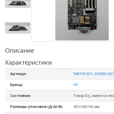
Описание
Характеристики
Артикул
588743-001
,
605659-001
Бренд:
HP
Состояние
Товар б/у, имеются не
Размеры упаковки (Д-Ш-В):
405×265×50 мм