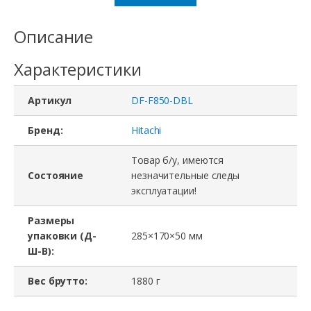
Шасси
СХД
Описание
DF-
Характеристики
F850-
DBL,
Артикул
DF-F850-DBL
Hitachi
F850-
Бренд:
Hitachi
DBL(12
Товар б/у, имеются
slots
Состояние
незначительные следы
эксплуатации!
3.5"),
2U
Размеры
упаковки (Д-
285×170×50 мм
Ш-В):
Вес брутто:
1880 г