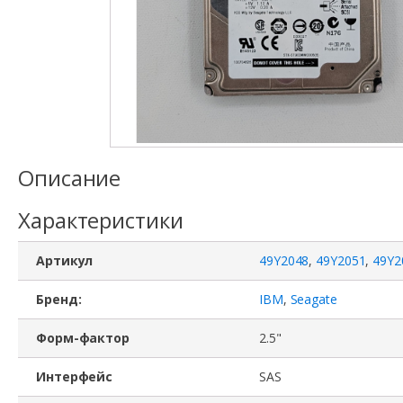
Описание
Характеристики
Артикул
49Y2048
,
49Y2051
,
49Y2
Бренд:
IBM
,
Seagate
Форм-фактор
2.5"
Интерфейс
SAS