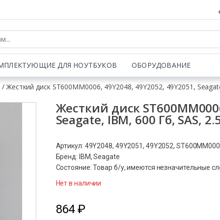
МПЛЕКТУЮЩИЕ ДЛЯ НОУТБУКОВ
ОБОРУДОВАНИЕ
и
/ Жесткий диск ST600MM0006, 49Y2048, 49Y2052, 49Y2051, Seagate,
Жесткий диск ST600MM0006,
Seagate, IBM, 600 Гб, SAS, 2.
Артикул: 49Y2048, 49Y2051, 49Y2052, ST600MM00
Бренд: IBM, Seagate
Состояние: Товар б/у, имеются незначительные с
Нет в наличии
864
₽