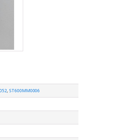
052
,
ST600MM0006