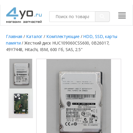
Главная
/
Каталог
/
Комплектующие
/
HDD, SSD, карты
памяти
/ Жесткий диск HUC109060CSS600, 0B26017,
49Y7448, Hitachi, IBM, 600 Гб, SAS, 2.5"