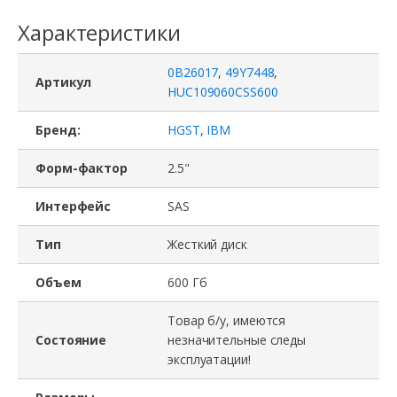
Характеристики
0B26017
,
49Y7448
,
Артикул
HUC109060CSS600
Бренд:
HGST
,
IBM
Форм-фактор
2.5"
Интерфейс
SAS
Тип
Жесткий диск
Объем
600 Гб
Товар б/у, имеются
Состояние
незначительные следы
эксплуатации!