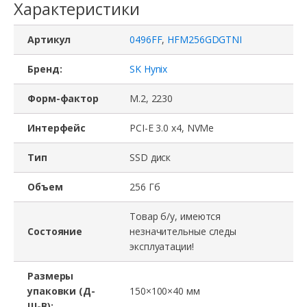
Характеристики
Артикул
0496FF
,
HFM256GDGTNI
Бренд:
SK Hynix
Форм-фактор
M.2, 2230
Интерфейс
PCI-E 3.0 x4, NVMe
Тип
SSD диск
Объем
256 Гб
Товар б/у, имеются
Состояние
незначительные следы
эксплуатации!
Размеры
упаковки (Д-
150×100×40 мм
Ш-В):