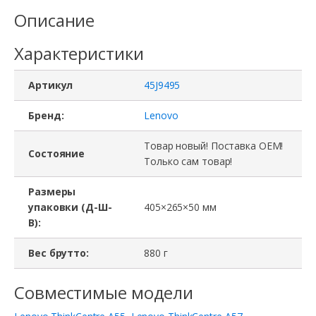
45J9495,
Описание
Lenovo
Характеристики
ThinkCentre
A55,
Артикул
45J9495
A57,
450
Бренд:
Lenovo
mm
Товар новый! Поставка ОЕМ!
Состояние
Только сам товар!
Размеры
упаковки (Д-Ш-
405×265×50 мм
В):
Вес брутто:
880 г
Совместимые модели