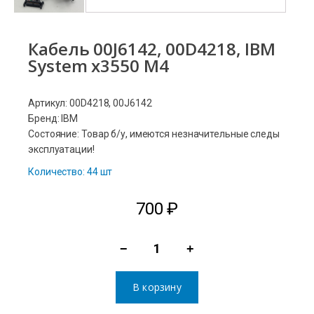
Кабель 00J6142, 00D4218, IBM
System x3550 M4
Артикул: 00D4218, 00J6142
Бренд: IBM
Состояние: Товар б/у, имеются незначительные следы
эксплуатации!
Количество: 44 шт
700
₽
−
+
Количество
товара
В корзину
Кабель