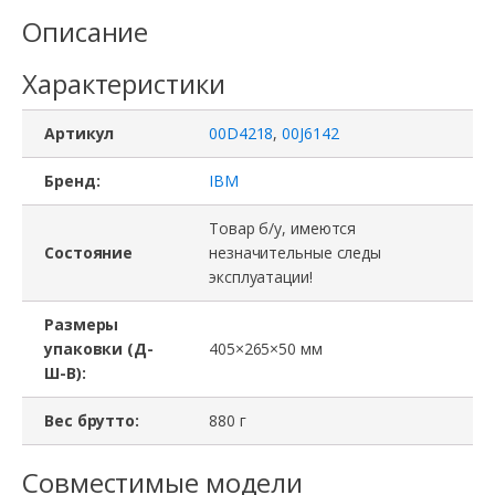
00J6142,
Описание
00D4218,
Характеристики
IBM
System
Артикул
00D4218
,
00J6142
x3550
M4
Бренд:
IBM
Товар б/у, имеются
Состояние
незначительные следы
эксплуатации!
Размеры
упаковки (Д-
405×265×50 мм
Ш-В):
Вес брутто:
880 г
Совместимые модели