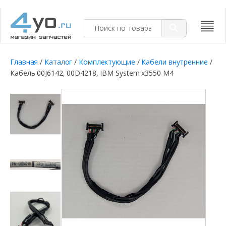
Главная
/
Каталог
/
Комплектующие
/
Кабели внутренние
/
Кабель 00J6142, 00D4218, IBM System x3550 M4