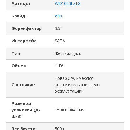
Артикул
WD1003FZEX
Бренд:
WD
Форм-фактор
3.5"
Интерфейс
SATA
Тип
Жесткий диск
Объем
1 Тб
Товар б/у, имеются
Состояние
незначительные следы
эксплуатации!
Размеры
упаковки (Д-
150×100×40 мм
Ш-В):
Вес брутто:
500 г